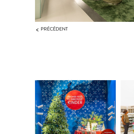
<
PRÉCÉDENT
L
Noël 2025 – MANOR
“G