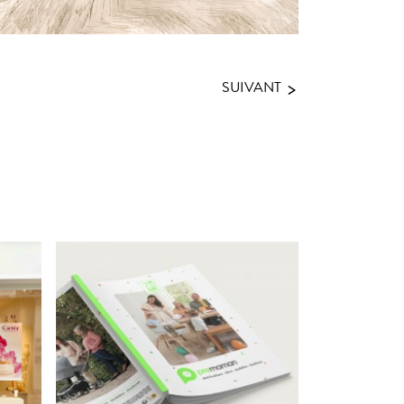
>
SUIVANT
LE NOUVEAU
:
CATALOGUE
PT
PRÉMAMAN, ÉDITION
S✨
2023