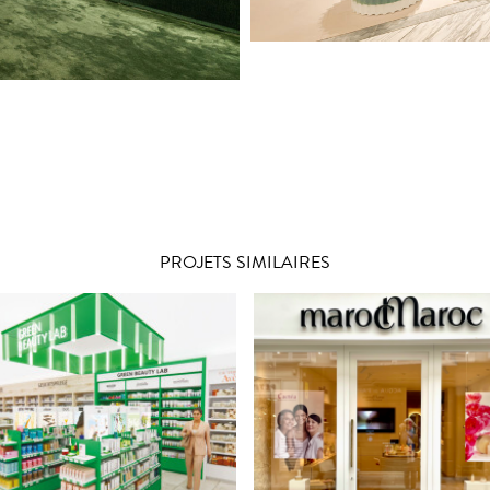
PROJETS SIMILAIRES
e nouveau concept de
MAROCMAROC 
reen Beauty Lab” chez
PREMIER CONCE
Manor
MAGASIN À PARI