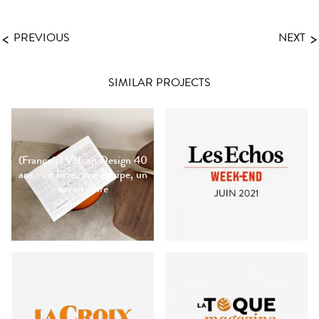
<
>
PREVIOUS
NEXT
SIMILAR PROJECTS
(Français) Volcan Design 40
ans : un livre, une équipe, un
savoir-faire