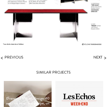
<
>
PREVIOUS
NEXT
SIMILAR PROJECTS
(Français) Volcan Design 40
ans : un livre, une équipe, un