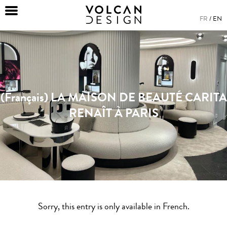
FR
EN
(Français) LA MAISON DE BEAUTÉ CARITA
RENAÎT À PARIS
Sorry, this entry is only available in
French
.