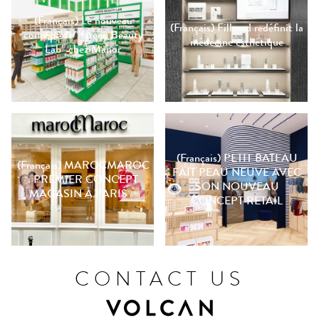
(Français) Le nouveau
(Français) Fillmed redéfinit la
concept de “Green Beauty
médecine esthétique
Lab” chez Manor
(Français) PETIT BATEAU
(Français) MAROCMAROC
FAIT PEAU NEUVE AVEC
: PREMIER CONCEPT
SON NOUVEAU
MAGASIN À PARIS✨
CONCEPT RETAIL
CONTACT US