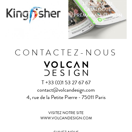
LE NOUVEAU
Déploiement de la stratégie
CATALOGUE
marques propres pour
PRÉMAMAN, ÉDITION
Kingfisher
2023
CONTACTEZ-NOUS
T +33 (0)1 53 27 67 67
contact@volcandesign.com
4, rue de la Petite Pierre - 75011 Paris
VISITEZ NOTRE SITE
WWW.VOLCANDESIGN.COM