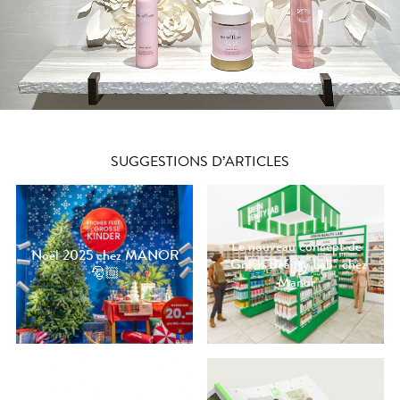
SUGGESTIONS D’ARTICLES
Le nouveau concept de
Noël 2025 chez MANOR
“Green Beauty Lab” chez
🎅🏼
Manor