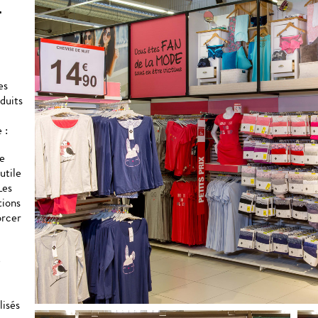
-
es
duits
 :
ue
utile
Les
tions
orcer
e
lisés