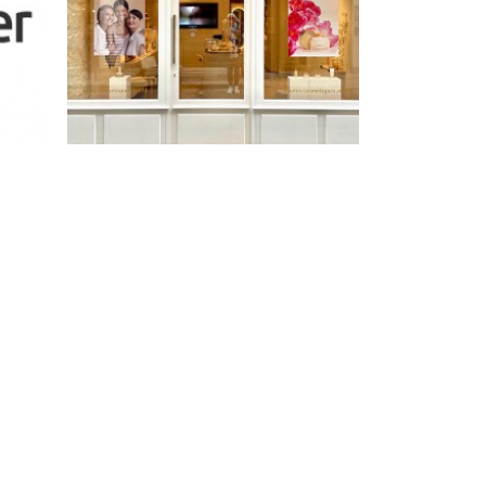
MarocMaroc : Premier
ur
concept magasin à Paris ✨