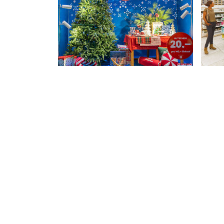
Noël 2025 chez MANOR
“G
🎅🏼