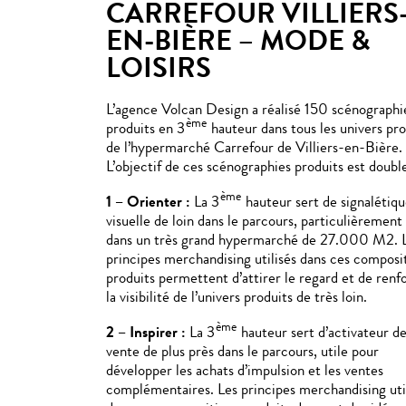
CARREFOUR VILLIERS
EN-BIÈRE – MODE &
LOISIRS
L’agence Volcan Design a réalisé 150 scénographi
ème
produits en 3
hauteur dans tous les univers pro
de l’hypermarché Carrefour de Villiers-en-Bière.
L’objectif de ces scénographies produits est double
ème
1 – Orienter :
La
3
hauteur sert de signalétiq
visuelle de loin dans le parcours, particulièrement 
dans un très grand hypermarché de 27.000 M2.
principes merchandising utilisés dans ces composi
produits permettent d’attirer le regard et de renf
la visibilité de l’univers produits de très loin.
ème
2 – Inspirer :
La
3
hauteur sert d’activateur d
vente de plus près dans le parcours, utile pour
développer les achats d’impulsion et les ventes
complémentaires.
Les principes merchandising uti