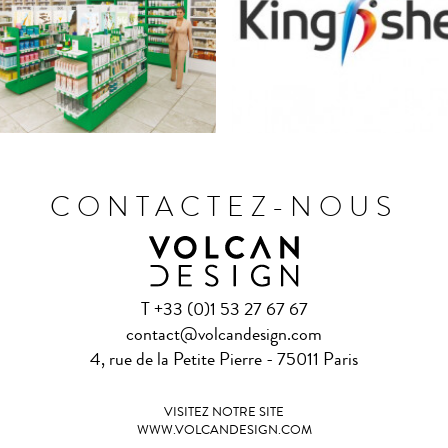
reen Beauty Lab” chez
marques propres po
Manor
Kingfisher
CONTACTEZ-NOUS
T +33 (0)1 53 27 67 67
contact@volcandesign.com
4, rue de la Petite Pierre - 75011 Paris
VISITEZ NOTRE SITE
WWW.VOLCANDESIGN.COM